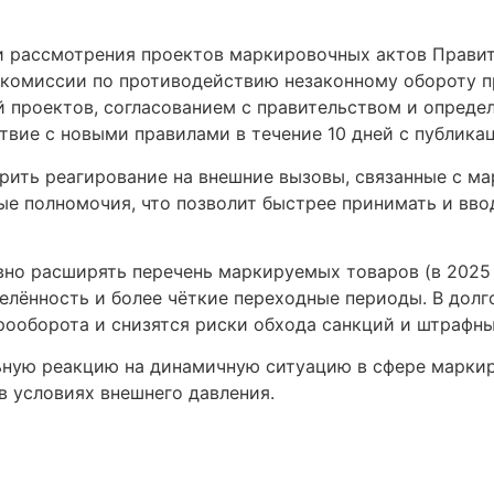
и рассмотрения проектов маркировочных актов Прави
й комиссии по противодействию незаконному обороту 
 проектов, согласованием с правительством и определ
вие с новыми правилами в течение 10 дней с публикац
рить реагирование на внешние вызовы, связанные с ма
ые полномочия, что позволит быстрее принимать и вво
вно расширять перечень маркируемых товаров (в 2025
делённость и более чёткие переходные периоды. В дол
рооборота и снизятся риски обхода санкций и штрафны
ную реакцию на динамичную ситуацию в сфере маркиро
в условиях внешнего давления.